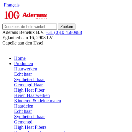
Français
Zoeken
Aderans Benelux B.V.
+31 (0)10 4580988
Eglantierbaan 16
,
2908 LV
Capelle aan den IJssel
Home
Producten
Haarwerken
Echt haar
Synthetisch haar
Gemengd Haar
High Heat Fiber
Heren Haarwerken
Kinderen & kleine maten
Haardelen
Echt haar
Synthetisch haar
Gemengd
High Heat Fibers