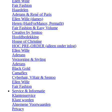
Ellen Wille
Fair Fashion
Haardelen
Aderans & René of Paris
Ellen Wille (dames)
Heren (HairForMance, Permafit)
Fair Fashion & Easy Volume
Creative by Sentoo
Hoofdbedekking
House of Christine
HOC PRE-ORDER (alleen onder inlog)
Ellen Wille
Aderans
Verzorging & Styling
Aderans
Black Gold
Camaflex
Cyberhair, VHair & Sentoo
Ellen Wille
Fair Fashion
Service & Informatie
Klantenservice
Klant worden
Algemene Voorwaarden
Privacy