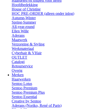
Haardelen en toupets voor heren
Hoofdbedekking
House of Christine
HOC PRE-ORDER (alleen onder inlog)
Autumn-Winter
Spring-Summer
All-year-round
Ellen Wille
Aderans
Maatwerk
Verzorging & Styling
Werkmateriaal
Cyberhair & VHair
OUTLET
Catalogi
Retourservice
Overig
Merken
Haarwerken
Sentoo Lotus
Sentoo Premium
Sentoo Premium Plus
Sentoo Essential
Creative by Sentoo
Aderans (Noriko, René of Paris)