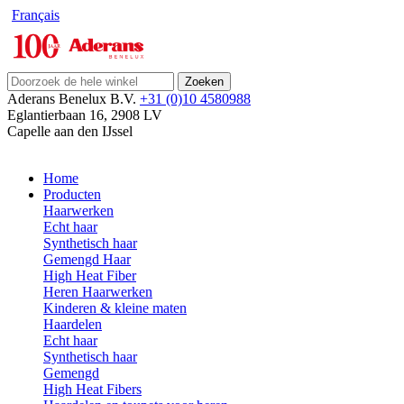
Français
Zoeken
Aderans Benelux B.V.
+31 (0)10 4580988
Eglantierbaan 16
,
2908 LV
Capelle aan den IJssel
Home
Producten
Haarwerken
Echt haar
Synthetisch haar
Gemengd Haar
High Heat Fiber
Heren Haarwerken
Kinderen & kleine maten
Haardelen
Echt haar
Synthetisch haar
Gemengd
High Heat Fibers