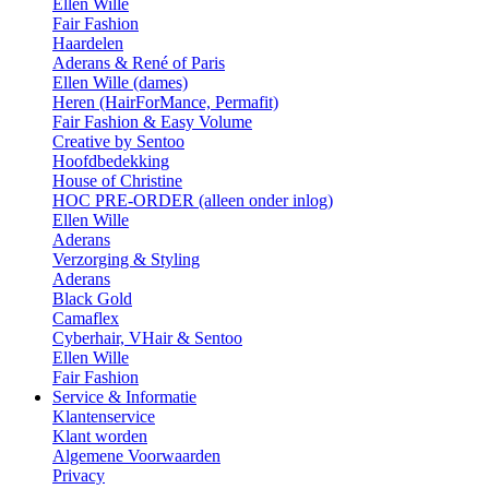
Ellen Wille
Fair Fashion
Haardelen
Aderans & René of Paris
Ellen Wille (dames)
Heren (HairForMance, Permafit)
Fair Fashion & Easy Volume
Creative by Sentoo
Hoofdbedekking
House of Christine
HOC PRE-ORDER (alleen onder inlog)
Ellen Wille
Aderans
Verzorging & Styling
Aderans
Black Gold
Camaflex
Cyberhair, VHair & Sentoo
Ellen Wille
Fair Fashion
Service & Informatie
Klantenservice
Klant worden
Algemene Voorwaarden
Privacy