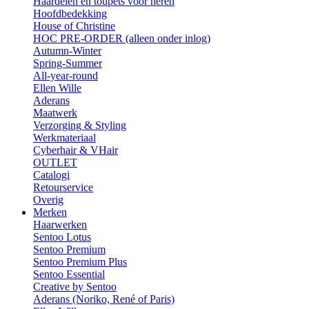
Haardelen en toupets voor heren
Hoofdbedekking
House of Christine
HOC PRE-ORDER (alleen onder inlog)
Autumn-Winter
Spring-Summer
All-year-round
Ellen Wille
Aderans
Maatwerk
Verzorging & Styling
Werkmateriaal
Cyberhair & VHair
OUTLET
Catalogi
Retourservice
Overig
Merken
Haarwerken
Sentoo Lotus
Sentoo Premium
Sentoo Premium Plus
Sentoo Essential
Creative by Sentoo
Aderans (Noriko, René of Paris)