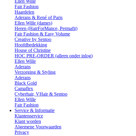
Ellen Wille
Fair Fashion
Haardelen
Aderans & René of Paris
Ellen Wille (dames)
Heren (HairForMance, Permafit)
Fair Fashion & Easy Volume
Creative by Sentoo
Hoofdbedekking
House of Christine
HOC PRE-ORDER (alleen onder inlog)
Ellen Wille
Aderans
Verzorging & Styling
Aderans
Black Gold
Camaflex
Cyberhair, VHair & Sentoo
Ellen Wille
Fair Fashion
Service & Informatie
Klantenservice
Klant worden
Algemene Voorwaarden
Privacy