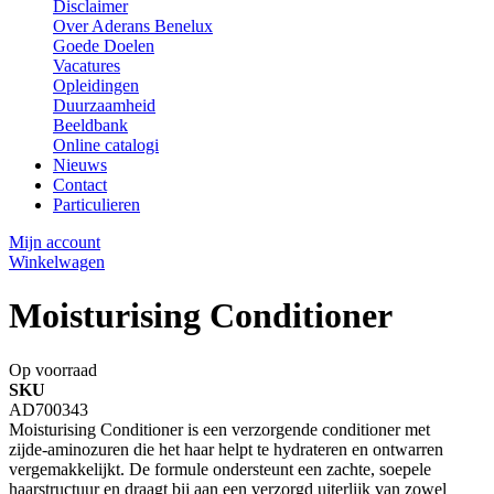
Disclaimer
Over Aderans Benelux
Goede Doelen
Vacatures
Opleidingen
Duurzaamheid
Beeldbank
Online catalogi
Nieuws
Contact
Particulieren
Mijn account
Winkelwagen
Moisturising Conditioner
Op voorraad
SKU
AD700343
Moisturising Conditioner is een verzorgende conditioner met
zijde‑aminozuren die het haar helpt te hydrateren en ontwarren
vergemakkelijkt. De formule ondersteunt een zachte, soepele
haarstructuur en draagt bij aan een verzorgd uiterlijk van zowel