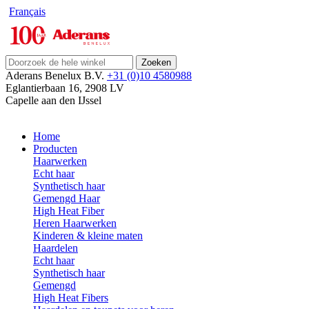
Français
Zoeken
Aderans Benelux B.V.
+31 (0)10 4580988
Eglantierbaan 16
,
2908 LV
Capelle aan den IJssel
Home
Producten
Haarwerken
Echt haar
Synthetisch haar
Gemengd Haar
High Heat Fiber
Heren Haarwerken
Kinderen & kleine maten
Haardelen
Echt haar
Synthetisch haar
Gemengd
High Heat Fibers