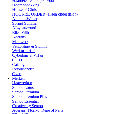
Haardelen en toupets voor heren
Hoofdbedekking
House of Christine
HOC PRE-ORDER (alleen onder inlog)
Autumn-Winter
Spring-Summer
All-year-round
Ellen Wille
Aderans
Maatwerk
Verzorging & Styling
Werkmateriaal
Cyberhair & VHair
OUTLET
Catalogi
Retourservice
Overig
Merken
Haarwerken
Sentoo Lotus
Sentoo Premium
Sentoo Premium Plus
Sentoo Essential
Creative by Sentoo
Aderans (Noriko, René of Paris)