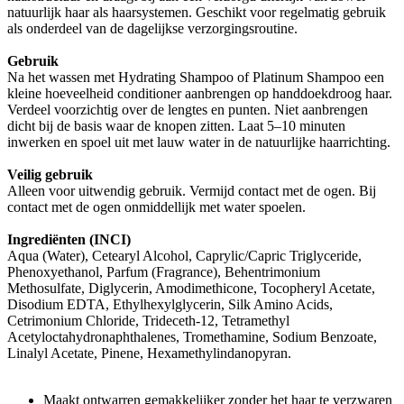
natuurlijk haar als haarsystemen. Geschikt voor regelmatig gebruik
als onderdeel van de dagelijkse verzorgingsroutine.
Gebruik
Na het wassen met Hydrating Shampoo of Platinum Shampoo een
kleine hoeveelheid conditioner aanbrengen op handdoekdroog haar.
Verdeel voorzichtig over de lengtes en punten. Niet aanbrengen
dicht bij de basis waar de knopen zitten. Laat 5–10 minuten
inwerken en spoel uit met lauw water in de natuurlijke haarrichting.
Veilig gebruik
Alleen voor uitwendig gebruik. Vermijd contact met de ogen. Bij
contact met de ogen onmiddellijk met water spoelen.
Ingrediënten (INCI)
Aqua (Water), Cetearyl Alcohol, Caprylic/Capric Triglyceride,
Phenoxyethanol, Parfum (Fragrance), Behentrimonium
Methosulfate, Diglycerin, Amodimethicone, Tocopheryl Acetate,
Disodium EDTA, Ethylhexylglycerin, Silk Amino Acids,
Cetrimonium Chloride, Trideceth‑12, Tetramethyl
Acetyloctahydronaphthalenes, Tromethamine, Sodium Benzoate,
Linalyl Acetate, Pinene, Hexamethylindanopyran.
Maakt ontwarren gemakkelijker zonder het haar te verzwaren