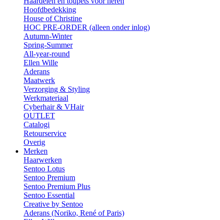
Haardelen en toupets voor heren
Hoofdbedekking
House of Christine
HOC PRE-ORDER (alleen onder inlog)
Autumn-Winter
Spring-Summer
All-year-round
Ellen Wille
Aderans
Maatwerk
Verzorging & Styling
Werkmateriaal
Cyberhair & VHair
OUTLET
Catalogi
Retourservice
Overig
Merken
Haarwerken
Sentoo Lotus
Sentoo Premium
Sentoo Premium Plus
Sentoo Essential
Creative by Sentoo
Aderans (Noriko, René of Paris)