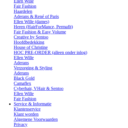
Ellen Wille
Fair Fashion
Haardelen
Aderans & René of Paris
Ellen Wille (dames)
Heren (HairForMance, Permafit)
Fair Fashion & Easy Volume
Creative by Sentoo
Hoofdbedekking
House of Christine
HOC PRE-ORDER (alleen onder inlog)
Ellen Wille
Aderans
Verzorging & Styling
Aderans
Black Gold
Camaflex
Cyberhair, VHair & Sentoo
Ellen Wille
Fair Fashion
Service & Informatie
Klantenservice
Klant worden
Algemene Voorwaarden
Privacy