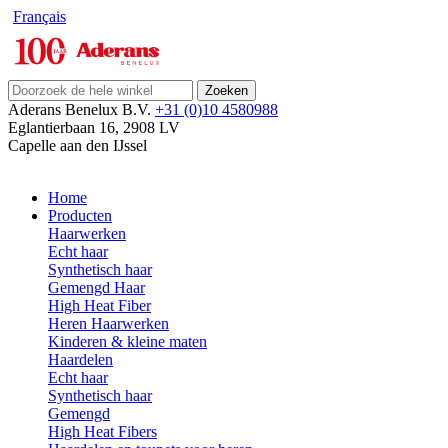
Français
Zoeken
Aderans Benelux B.V.
+31 (0)10 4580988
Eglantierbaan 16
,
2908 LV
Capelle aan den IJssel
Home
Producten
Haarwerken
Echt haar
Synthetisch haar
Gemengd Haar
High Heat Fiber
Heren Haarwerken
Kinderen & kleine maten
Haardelen
Echt haar
Synthetisch haar
Gemengd
High Heat Fibers