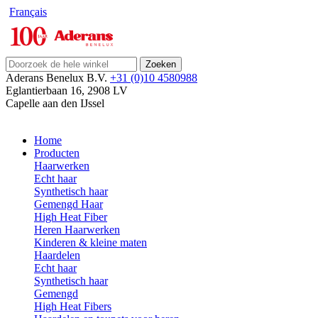
Français
Zoeken
Aderans Benelux B.V.
+31 (0)10 4580988
Eglantierbaan 16
,
2908 LV
Capelle aan den IJssel
Home
Producten
Haarwerken
Echt haar
Synthetisch haar
Gemengd Haar
High Heat Fiber
Heren Haarwerken
Kinderen & kleine maten
Haardelen
Echt haar
Synthetisch haar
Gemengd
High Heat Fibers