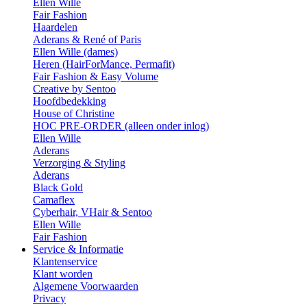
Ellen Wille
Fair Fashion
Haardelen
Aderans & René of Paris
Ellen Wille (dames)
Heren (HairForMance, Permafit)
Fair Fashion & Easy Volume
Creative by Sentoo
Hoofdbedekking
House of Christine
HOC PRE-ORDER (alleen onder inlog)
Ellen Wille
Aderans
Verzorging & Styling
Aderans
Black Gold
Camaflex
Cyberhair, VHair & Sentoo
Ellen Wille
Fair Fashion
Service & Informatie
Klantenservice
Klant worden
Algemene Voorwaarden
Privacy