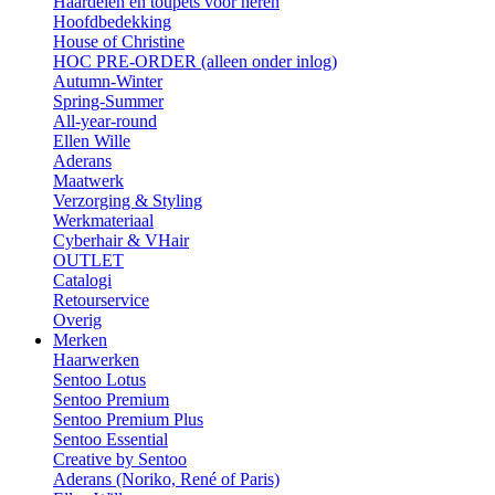
Haardelen en toupets voor heren
Hoofdbedekking
House of Christine
HOC PRE-ORDER (alleen onder inlog)
Autumn-Winter
Spring-Summer
All-year-round
Ellen Wille
Aderans
Maatwerk
Verzorging & Styling
Werkmateriaal
Cyberhair & VHair
OUTLET
Catalogi
Retourservice
Overig
Merken
Haarwerken
Sentoo Lotus
Sentoo Premium
Sentoo Premium Plus
Sentoo Essential
Creative by Sentoo
Aderans (Noriko, René of Paris)