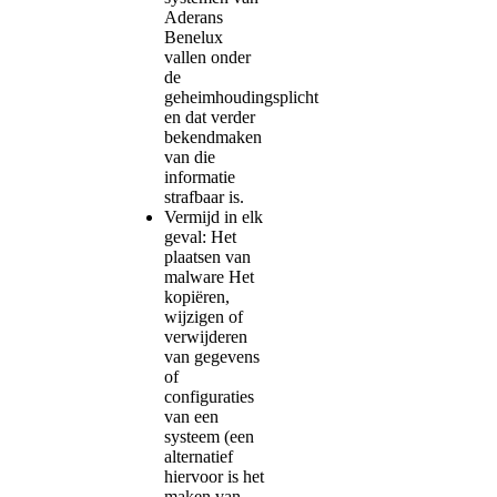
Aderans
Benelux
vallen onder
de
geheimhoudingsplicht
en dat verder
bekendmaken
van die
informatie
strafbaar is.
Vermijd in elk
geval: Het
plaatsen van
malware Het
kopiëren,
wijzigen of
verwijderen
van gegevens
of
configuraties
van een
systeem (een
alternatief
hiervoor is het
maken van