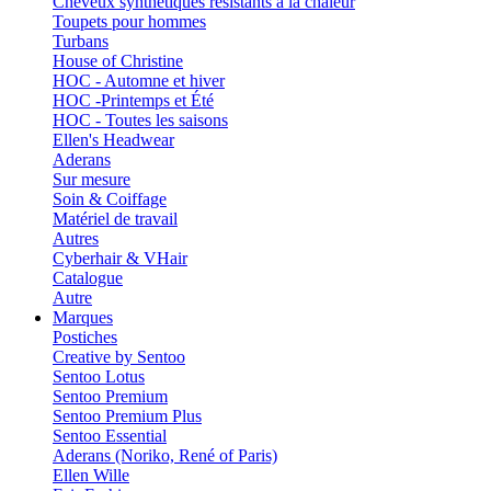
Cheveux synthétiques résistants à la chaleur
Toupets pour hommes
Turbans
House of Christine
HOC - Automne et hiver
HOC -Printemps et Été
HOC - Toutes les saisons
Ellen's Headwear
Aderans
Sur mesure
Soin & Coiffage
Matériel de travail
Autres
Cyberhair & VHair
Catalogue
Autre
Marques
Postiches
Creative by Sentoo
Sentoo Lotus
Sentoo Premium
Sentoo Premium Plus
Sentoo Essential
Aderans (Noriko, René of Paris)
Ellen Wille