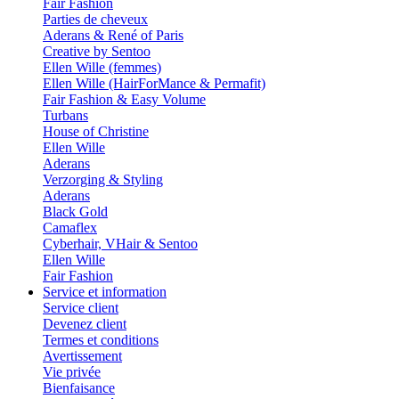
Fair Fashion
Parties de cheveux
Aderans & René of Paris
Creative by Sentoo
Ellen Wille (femmes)
Ellen Wille (HairForMance & Permafit)
Fair Fashion & Easy Volume
Turbans
House of Christine
Ellen Wille
Aderans
Verzorging & Styling
Aderans
Black Gold
Camaflex
Cyberhair, VHair & Sentoo
Ellen Wille
Fair Fashion
Service et information
Service client
Devenez client
Termes et conditions
Avertissement
Vie privée
Bienfaisance