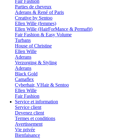
Fair Fashion
Parties de cheveux
Aderans & René of Paris
Creative by Sentoo
Ellen Wille (femmes)
Ellen Wille (HairForMance & Permafit)
Fair Fashion & Easy Volume
Turbans
House of Christine
Ellen Wille
Aderans
Verzorging & Styling
Aderans
Black Gold
Camaflex
Cyberhair, VHair & Sentoo
Ellen Wille
Fair Fashion
Service et information
Service client
Devenez client
Termes et conditions
Avertissement
Vie privée
Bienfaisance