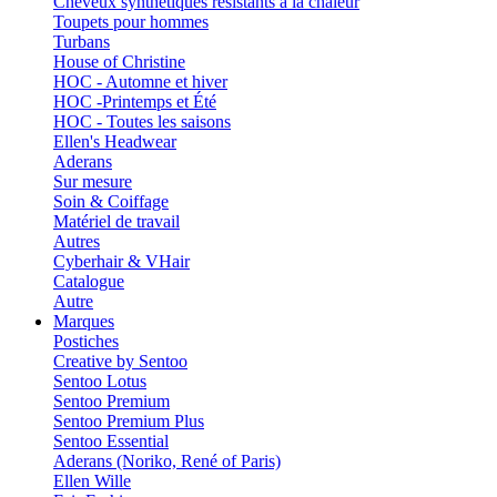
Cheveux synthétiques résistants à la chaleur
Toupets pour hommes
Turbans
House of Christine
HOC - Automne et hiver
HOC -Printemps et Été
HOC - Toutes les saisons
Ellen's Headwear
Aderans
Sur mesure
Soin & Coiffage
Matériel de travail
Autres
Cyberhair & VHair
Catalogue
Autre
Marques
Postiches
Creative by Sentoo
Sentoo Lotus
Sentoo Premium
Sentoo Premium Plus
Sentoo Essential
Aderans (Noriko, René of Paris)
Ellen Wille