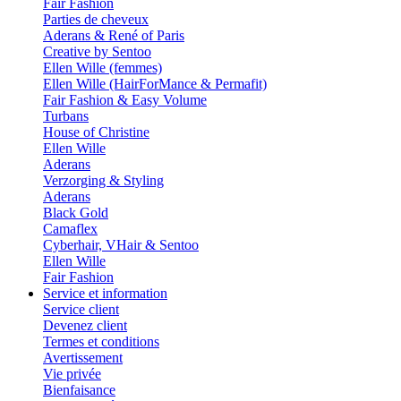
Fair Fashion
Parties de cheveux
Aderans & René of Paris
Creative by Sentoo
Ellen Wille (femmes)
Ellen Wille (HairForMance & Permafit)
Fair Fashion & Easy Volume
Turbans
House of Christine
Ellen Wille
Aderans
Verzorging & Styling
Aderans
Black Gold
Camaflex
Cyberhair, VHair & Sentoo
Ellen Wille
Fair Fashion
Service et information
Service client
Devenez client
Termes et conditions
Avertissement
Vie privée
Bienfaisance