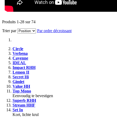
Produits
1
-
28
sur
74
Trier par
Par ordre décroissant
Circle
Verbena
Cayenne
IDEAL
Impact RHH
Lemon II
Secret Hi
Gimlet
Value HH
Top Mono
Eenvoudig te bevestigen
Superb RHH
Stream HHF
Set In
Kort, lichte krul