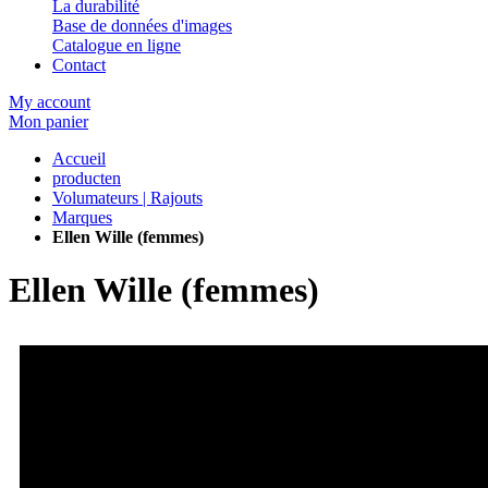
La durabilité
Base de données d'images
Catalogue en ligne
Contact
My account
Mon panier
Accueil
producten
Volumateurs | Rajouts
Marques
Ellen Wille (femmes)
Ellen Wille (femmes)