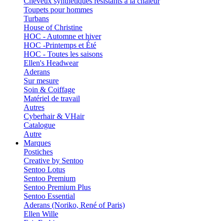
Cheveux synthétiques résistants à la chaleur
Toupets pour hommes
Turbans
House of Christine
HOC - Automne et hiver
HOC -Printemps et Été
HOC - Toutes les saisons
Ellen's Headwear
Aderans
Sur mesure
Soin & Coiffage
Matériel de travail
Autres
Cyberhair & VHair
Catalogue
Autre
Marques
Postiches
Creative by Sentoo
Sentoo Lotus
Sentoo Premium
Sentoo Premium Plus
Sentoo Essential
Aderans (Noriko, René of Paris)
Ellen Wille